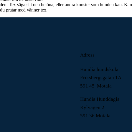
en. Tex säga sitt och belöna, eller andra konster som hunden kan. Kan
 du pratar med vänner tex.
Adress
Hundia hundskola
Eriksbergsgatan 1A
591 45 Motala
Hundia Hunddagis
Kylvägen 2
591 36 Motala