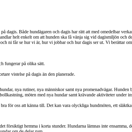
r på dagis. Både hundägaren och dagis har rätt att med omedelbar verka
ar helt enkelt om att hunden ska få vänja sig vid dagismiljön och de nya
och ni får se hur vi är, hur vi jobbar och hur dagis ser ut. Vi berättar om
h fungerar på olika sätt.
tare vistelse på dagis än den planerade.
undar, nya rutiner, nya människor samt nya promenadvägar. Hunden blir o
ar, bollkastning, möten med nya hundar samt krävande aktiviteter under i
bra för oss att känna till. Det kan vara olyckliga hundmöten, ett släktk
 det försiktigt hemma i korta stunder. Hundarna lämnas inte ensamma, d
a hundar om de delar rum.