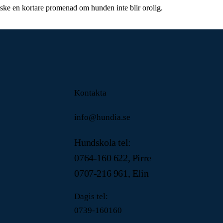
ske en kortare promenad om hunden inte blir orolig.
Kontakta
info@hundia.se
Hundskola tel:
0764-160 622, Pirre
0707-216 961, Elin
Dagis tel:
0739-160160