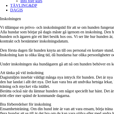
Info före kurs
TÄVLING&DP
DAGIS
Inskolningen
Vi tillämpar en prövo- och inskolningstid för att se om hunden fungera
Alla hundar som börjar på dagis måste gå igenom en inskolning. Den handl
hunden och ägaren gör ett litet besök hos oss. Vi ser lite hur hunden är, 
kontrakt och bestämmer inskolningsdatum.
Den första dagen får hunden knyta an till oss personal en kortare stund.
Inskolning kan ta olika lång tid, då hundarna har olika personligheter oc
Under inskolningen ska hundägaren gå att nå om hunden behöver en kor
Att tänka på vid inskolning
Dagismiljön innebär väldigt många nya intryck för hunden. Det är nya h
den har landat i allt det nya. Det kan vara bra att undvika hetsiga lek
träning och mycket vila istället.
Berätta också när du lämnar hunden om något speciellt har hänt. Det är 
trött eller mer spänd de kommande dagarna.
Bra förberedelser för inskolning
Ensamhetsträning. Om din hund inte är van att vara ensam, börja träna
flera hundar att se till är det bra om de kan vara själva eller med andr