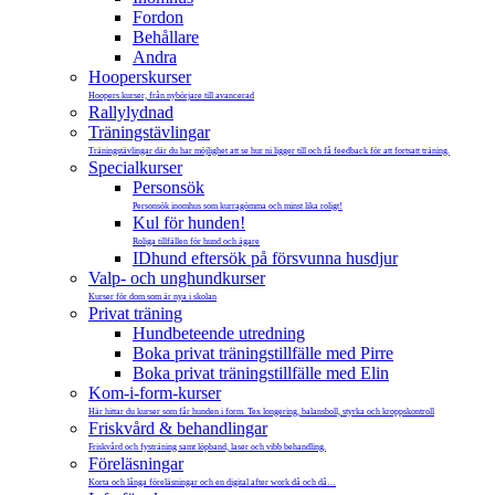
Fordon
Behållare
Andra
Hooperskurser
Hoopers kurser, från nybörjare till avancerad
Rallylydnad
Träningstävlingar
Träningstävlingar där du har möjlighet att se hur ni ligger till och få feedback för att fortsatt träning.
Specialkurser
Personsök
Personsök inomhus som kurragömma och minst lika roligt!
Kul för hunden!
Roliga tillfällen för hund och ägare
IDhund eftersök på försvunna husdjur
Valp- och unghundkurser
Kurser för dom som är nya i skolan
Privat träning
Hundbeteende utredning
Boka privat träningstillfälle med Pirre
Boka privat träningstillfälle med Elin
Kom-i-form-kurser
Här hittar du kurser som får hunden i form. Tex longering, balansboll, styrka och kroppskontroll
Friskvård & behandlingar
Friskvård och fysträning samt löpband, laser och vibb behandling.
Föreläsningar
Korta och långa föreläsningar och en digital after work då och då…