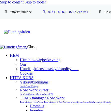
Skip to content
Skip to footer
info@hundia.se
0764-160 622
0707-216 961
Erik
Close
HEM
Hitta hit – vägbeskrivning
Om
Hundiagårdens dataskyddspolicy
Cookies
HITTA KURS
Yrkesutbildningar
Instruktörsutbildningar
Nose Work kurser
Nose Work kurser, från nybörjare till Elit
TEMA träningar Nose Work
Tema träningar i Nose Work. Tema träningar är från 2 timmar och uppåt, men kursen handlar om specifik träning,
Utomhus
Inomhus