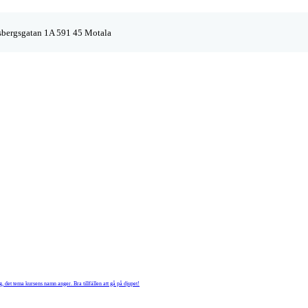
sbergsgatan 1A 591 45 Motala
 det tema kursens namn anger. Bra tillfällen att gå på djupet!