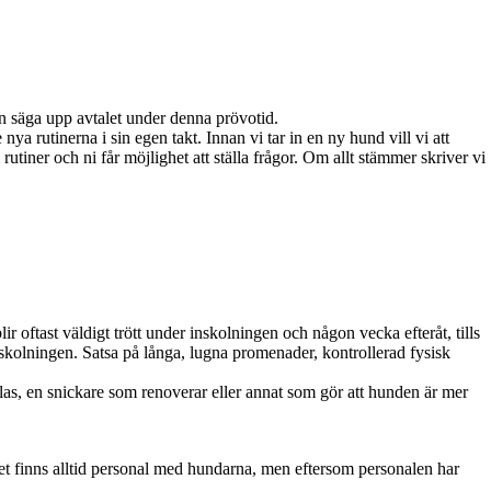
n säga upp avtalet under denna prövotid.
 rutinerna i sin egen takt. Innan vi tar in en ny hund vill vi att
 rutiner och ni får möjlighet att ställa frågor. Om allt stämmer skriver vi
ftast väldigt trött under inskolningen och någon vecka efteråt, tills
nskolningen. Satsa på långa, lugna promenader, kontrollerad fysisk
alas, en snickare som renoverar eller annat som gör att hunden är mer
et finns alltid personal med hundarna, men eftersom personalen har