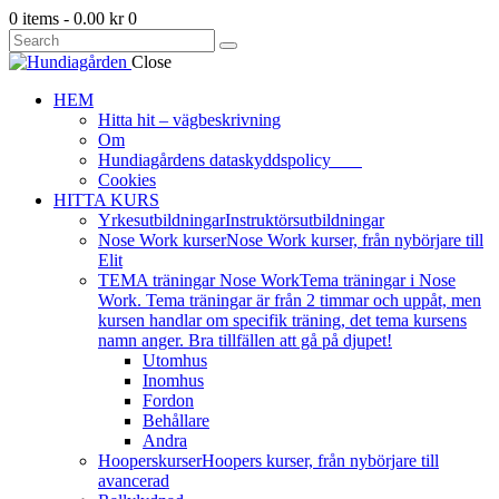
0 items
-
0.00 kr
0
Close
HEM
Hitta hit – vägbeskrivning
Om
Hundiagårdens dataskyddspolicy
Cookies
HITTA KURS
Yrkesutbildningar
Instruktörsutbildningar
Nose Work kurser
Nose Work kurser, från nybörjare till
Elit
TEMA träningar Nose Work
Tema träningar i Nose
Work. Tema träningar är från 2 timmar och uppåt, men
kursen handlar om specifik träning, det tema kursens
namn anger. Bra tillfällen att gå på djupet!
Utomhus
Inomhus
Fordon
Behållare
Andra
Hooperskurser
Hoopers kurser, från nybörjare till
avancerad