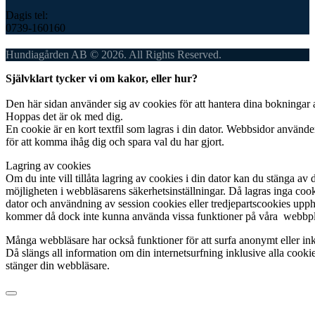
Dagis tel:
0739-160160
Hundiagården AB © 2026. All Rights Reserved.
Självklart tycker vi om kakor, eller hur?
Den här sidan använder sig av cookies för att hantera dina bokningar 
Hoppas det är ok med dig.
En cookie är en kort textfil som lagras i din dator. Webbsidor använde
för att komma ihåg dig och spara val du har gjort.
Lagring av cookies
Om du inte vill tillåta lagring av cookies i din dator kan du stänga av 
möjligheten i webbläsarens säkerhetsinställningar. Då lagras inga cook
dator och användning av session cookies eller tredjepartscookies upp
kommer då dock inte kunna använda vissa funktioner på våra webbpl
Många webbläsare har också funktioner för att surfa anonymt eller in
Då slängs all information om din internetsurfning inklusive alla cooki
stänger din webbläsare.