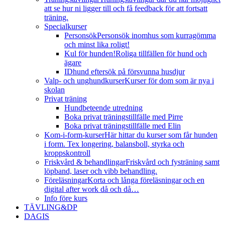
att se hur ni ligger till och få feedback för att fortsatt
träning.
Specialkurser
Personsök
Personsök inomhus som kurragömma
och minst lika roligt!
Kul för hunden!
Roliga tillfällen för hund och
ägare
IDhund eftersök på försvunna husdjur
Valp- och unghundkurser
Kurser för dom som är nya i
skolan
Privat träning
Hundbeteende utredning
Boka privat träningstillfälle med Pirre
Boka privat träningstillfälle med Elin
Kom-i-form-kurser
Här hittar du kurser som får hunden
i form. Tex longering, balansboll, styrka och
kroppskontroll
Friskvård & behandlingar
Friskvård och fysträning samt
löpband, laser och vibb behandling.
Föreläsningar
Korta och långa föreläsningar och en
digital after work då och då…
Info före kurs
TÄVLING&DP
DAGIS