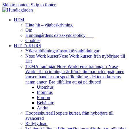
Skip to content
Skip to footer
HEM
Hitta hit – vägbeskrivning
Om
Hundiagårdens dataskyddspolicy
Cookies
HITTA KURS
Yrkesutbildningar
Instruktörsutbildningar
Nose Work kurser
Nose Work kurser, från nybörjare till
Elit
TEMA träningar Nose Work
Tema träningar i Nose
Work. Tema träningar är från 2 timmar och uppåt, men
kursen handlar om specifik träning, det tema kursens
namn anger. Bra tillfällen att gå på djupet!
Utomhus
Inomhus
Fordon
Behållare
Andra
Hooperskurser
Hoopers kurser, från nybörjare till
avancerad
Rallylydnad
Träningstävlingar
Träningstävlingar där du har möjlighet