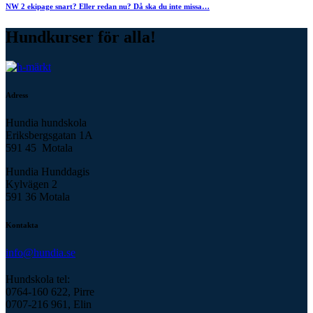
NW 2 ekipage snart? Eller redan nu? Då ska du inte missa…
Hundkurser för alla!
Adress
Hundia hundskola
Eriksbergsgatan 1A
591 45 Motala
Hundia Hunddagis
Kylvägen 2
591 36 Motala
Kontakta
info@hundia.se
Hundskola tel:
0764-160 622, Pirre
0707-216 961, Elin