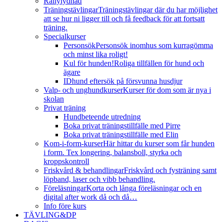
Rallylydnad
Träningstävlingar
Träningstävlingar där du har möjlighet
att se hur ni ligger till och få feedback för att fortsatt
träning.
Specialkurser
Personsök
Personsök inomhus som kurragömma
och minst lika roligt!
Kul för hunden!
Roliga tillfällen för hund och
ägare
IDhund eftersök på försvunna husdjur
Valp- och unghundkurser
Kurser för dom som är nya i
skolan
Privat träning
Hundbeteende utredning
Boka privat träningstillfälle med Pirre
Boka privat träningstillfälle med Elin
Kom-i-form-kurser
Här hittar du kurser som får hunden
i form. Tex longering, balansboll, styrka och
kroppskontroll
Friskvård & behandlingar
Friskvård och fysträning samt
löpband, laser och vibb behandling.
Föreläsningar
Korta och långa föreläsningar och en
digital after work då och då…
Info före kurs
TÄVLING&DP