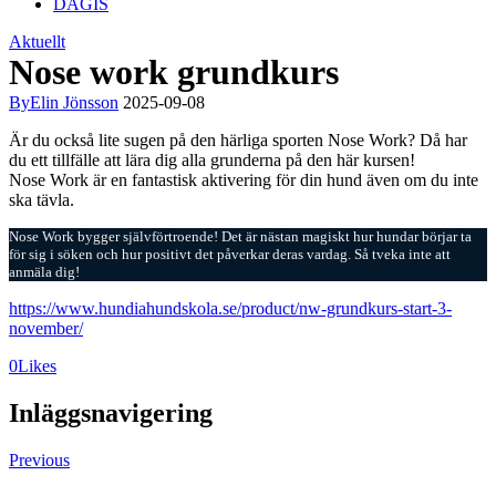
DAGIS
Aktuellt
Nose work grundkurs
By
Elin Jönsson
2025-09-08
Är du också lite sugen på den härliga sporten Nose Work? Då har
du ett tillfälle att lära dig alla grunderna på den här kursen!
Nose Work är en fantastisk aktivering för din hund även om du inte
ska tävla.
Nose Work bygger självförtroende! Det är nästan magiskt hur hundar börjar ta
för sig i söken och hur positivt det påverkar deras vardag. Så tveka inte att
anmäla dig!
https://www.hundiahundskola.se/product/nw-grundkurs-start-3-
november/
0
Likes
Inläggsnavigering
Previous