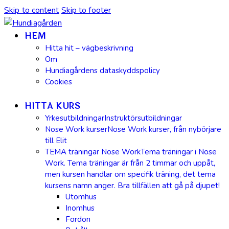
Skip to content
Skip to footer
HEM
Hitta hit – vägbeskrivning
Om
Hundiagårdens dataskyddspolicy
Cookies
HITTA KURS
Yrkesutbildningar
Instruktörsutbildningar
Nose Work kurser
Nose Work kurser, från nybörjare
till Elit
TEMA träningar Nose Work
Tema träningar i Nose
Work. Tema träningar är från 2 timmar och uppåt,
men kursen handlar om specifik träning, det tema
kursens namn anger. Bra tillfällen att gå på djupet!
Utomhus
Inomhus
Fordon