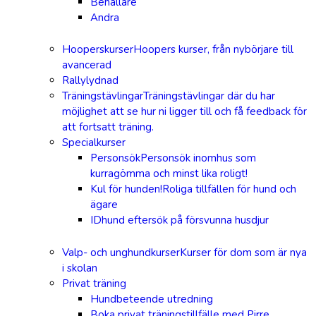
Behållare
Andra
Hooperskurser
Hoopers kurser, från nybörjare till
avancerad
Rallylydnad
Träningstävlingar
Träningstävlingar där du har
möjlighet att se hur ni ligger till och få feedback för
att fortsatt träning.
Specialkurser
Personsök
Personsök inomhus som
kurragömma och minst lika roligt!
Kul för hunden!
Roliga tillfällen för hund och
ägare
IDhund eftersök på försvunna husdjur
Valp- och unghundkurser
Kurser för dom som är nya
i skolan
Privat träning
Hundbeteende utredning
Boka privat träningstillfälle med Pirre