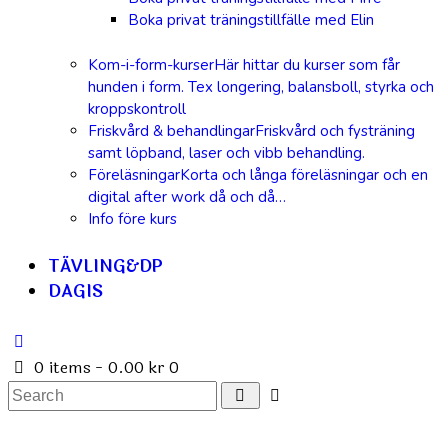
Boka privat träningstillfälle med Elin
Kom-i-form-kurser
Här hittar du kurser som får
hunden i form. Tex longering, balansboll, styrka och
kroppskontroll
Friskvård & behandlingar
Friskvård och fysträning
samt löpband, laser och vibb behandling.
Föreläsningar
Korta och långa föreläsningar och en
digital after work då och då…
Info före kurs
TÄVLING&DP
DAGIS
0 items
-
0.00 kr
0