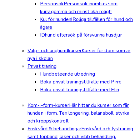
Personsök
Personsök inomhus som
kurragömma och minst lika roligt!
Kul för hunden!
Roliga tillfällen för hund och
ägare
IDhund eftersök på försvunna husdjur
Valp- och unghundkurser
Kurser för dom som är
nya i skolan
Privat träning
Hundbeteende utredning
Boka privat träningstillfälle med Pirre
Boka privat träningstillfälle med Elin
Kom-i-form-kurser
Här hittar du kurser som får
hunden i form. Tex longering, balansboll, styrka
och kroppskontroll
Friskvård & behandlingar
Friskvård och fysträning
samt löpband, laser och vibb behandling.