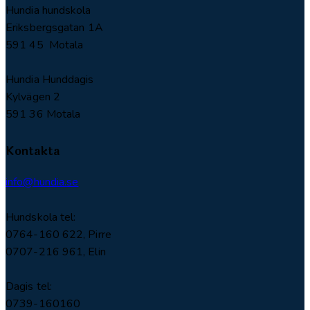
Hundia hundskola
Eriksbergsgatan 1A
591 45 Motala
Hundia Hunddagis
Kylvägen 2
591 36 Motala
Kontakta
info@hundia.se
Hundskola tel:
0764-160 622, Pirre
0707-216 961, Elin
Dagis tel:
0739-160160