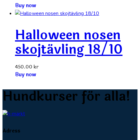
Buy now
Halloween nosen
skojtävling 18/10
450.00
kr
Buy now
Hundkurser för alla!
Adress