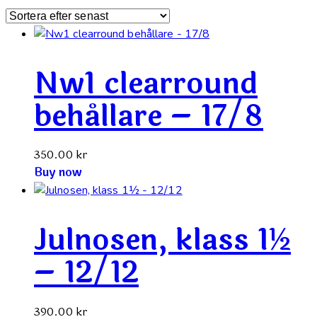
Nw1 clearround
behållare – 17/8
350.00
kr
Buy now
Julnosen, klass 1½
– 12/12
390.00
kr