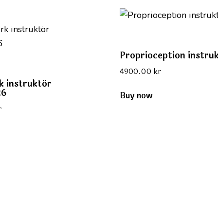
Proprioception instru
4900.00
kr
 instruktör
26
Buy now
r