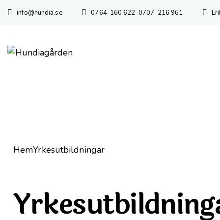
info@hundia.se
0764-160 622
0707-216 961
Er
Hem
Yrkesutbildningar
Yrkesutbildning