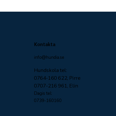
Kontakta
info@hundia.se
Hundskola tel:
0764-160 622, Pirre
0707-216 961, Elin
Dagis tel:
0739-160160