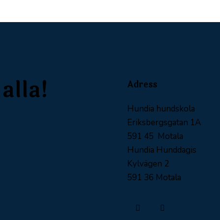
alla!
Adress
Hundia hundskola
Eriksbergsgatan 1A
591 45 Motala
Hundia Hunddagis
Kylvägen 2
591 36 Motala