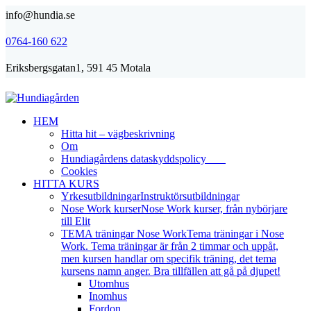
info@hundia.se
0764-160 622
Eriksbergsgatan1, 591 45 Motala
HEM
Hitta hit – vägbeskrivning
Om
Hundiagårdens dataskyddspolicy
Cookies
HITTA KURS
Yrkesutbildningar
Instruktörsutbildningar
Nose Work kurser
Nose Work kurser, från nybörjare
till Elit
TEMA träningar Nose Work
Tema träningar i Nose
Work. Tema träningar är från 2 timmar och uppåt,
men kursen handlar om specifik träning, det tema
kursens namn anger. Bra tillfällen att gå på djupet!
Utomhus
Inomhus
Fordon