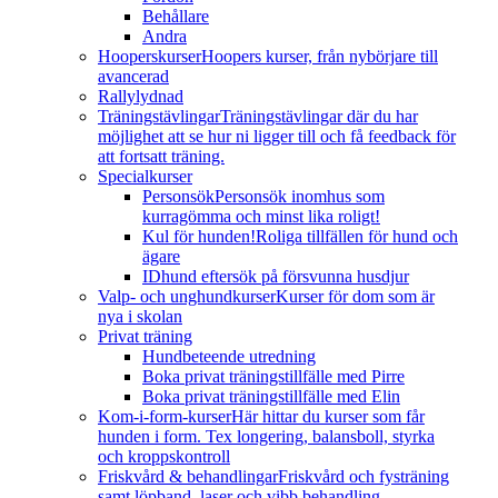
Behållare
Andra
Hooperskurser
Hoopers kurser, från nybörjare till
avancerad
Rallylydnad
Träningstävlingar
Träningstävlingar där du har
möjlighet att se hur ni ligger till och få feedback för
att fortsatt träning.
Specialkurser
Personsök
Personsök inomhus som
kurragömma och minst lika roligt!
Kul för hunden!
Roliga tillfällen för hund och
ägare
IDhund eftersök på försvunna husdjur
Valp- och unghundkurser
Kurser för dom som är
nya i skolan
Privat träning
Hundbeteende utredning
Boka privat träningstillfälle med Pirre
Boka privat träningstillfälle med Elin
Kom-i-form-kurser
Här hittar du kurser som får
hunden i form. Tex longering, balansboll, styrka
och kroppskontroll
Friskvård & behandlingar
Friskvård och fysträning
samt löpband, laser och vibb behandling.