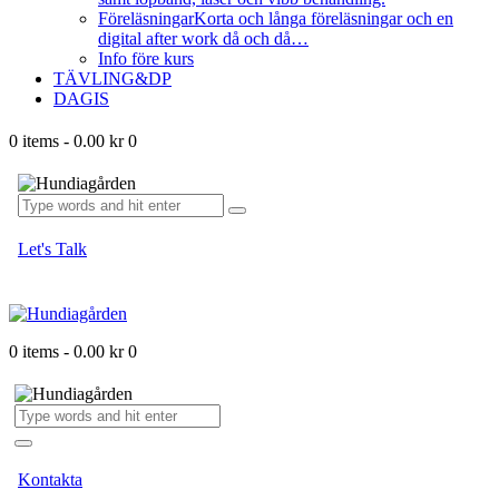
Föreläsningar
Korta och långa föreläsningar och en
digital after work då och då…
Info före kurs
TÄVLING&DP
DAGIS
0 items
-
0.00 kr
0
Let's Talk
0 items
-
0.00 kr
0
Kontakta