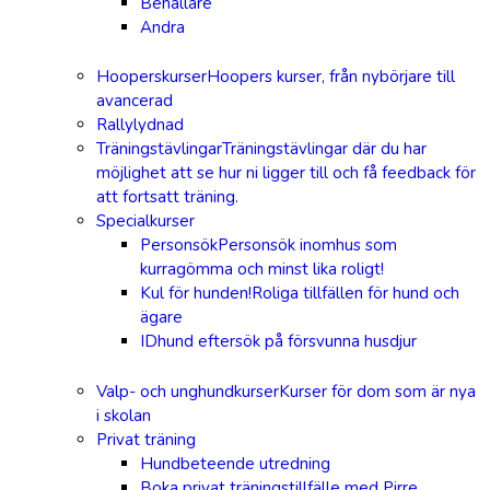
Behållare
Andra
Hooperskurser
Hoopers kurser, från nybörjare till
avancerad
Rallylydnad
Träningstävlingar
Träningstävlingar där du har
möjlighet att se hur ni ligger till och få feedback för
att fortsatt träning.
Specialkurser
Personsök
Personsök inomhus som
kurragömma och minst lika roligt!
Kul för hunden!
Roliga tillfällen för hund och
ägare
IDhund eftersök på försvunna husdjur
Valp- och unghundkurser
Kurser för dom som är nya
i skolan
Privat träning
Hundbeteende utredning
Boka privat träningstillfälle med Pirre