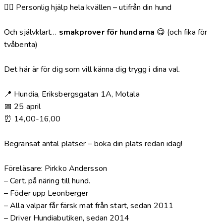
🙋‍♀️ Personlig hjälp hela kvällen – utifrån din hund
Och självklart…
smakprover för hundarna
😋 (och fika för
tvåbenta)
Det här är för dig som vill känna dig trygg i dina val.
📍 Hundia, Eriksbergsgatan 1A, Motala
📅 25 april
⏰ 14,00-16,00
Begränsat antal platser – boka din plats redan idag!
Föreläsare: Pirkko Andersson
– Cert. på näring till hund.
– Föder upp Leonberger
– Alla valpar får färsk mat från start, sedan 2011
– Driver Hundiabutiken, sedan 2014