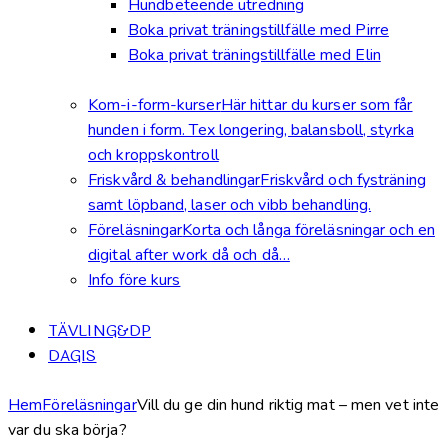
Hundbeteende utredning
Boka privat träningstillfälle med Pirre
Boka privat träningstillfälle med Elin
Kom-i-form-kurser
Här hittar du kurser som får
hunden i form. Tex longering, balansboll, styrka
och kroppskontroll
Friskvård & behandlingar
Friskvård och fysträning
samt löpband, laser och vibb behandling.
Föreläsningar
Korta och långa föreläsningar och en
digital after work då och då…
Info före kurs
TÄVLING&DP
DAGIS
Hem
Föreläsningar
Vill du ge din hund riktig mat – men vet inte
var du ska börja?