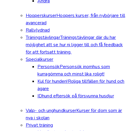
Andra
Hooperskurser
Hoopers kurser, från nybörjare till
avancerad
Rallylydnad
Träningstävlingar
Träningstävlingar där du har
möjlighet att se hur ni ligger till och få feedback
för att fortsatt träning.
Specialkurser
Personsök
Personsök inomhus som
kurragömma och minst lika roligt!
Kul för hunden!
Roliga tillfällen för hund och
ägare
IDhund eftersök på försvunna husdjur
Valp- och unghundkurser
Kurser för dom som är
nya i skolan
Privat träning