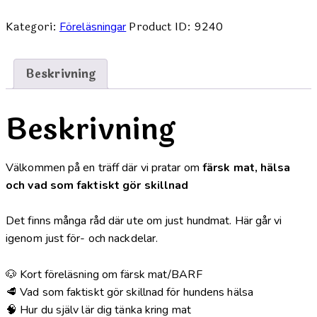
ge
Kategori:
Product ID:
Föreläsningar
9240
din
hund
riktig
Beskrivning
mat
–
Beskrivning
men
vet
inte
Välkommen på en träff där vi pratar om
färsk mat, hälsa
var
och vad som faktiskt gör skillnad
du
ska
Det finns många råd där ute om just hundmat. Här går vi
börja?
igenom just för- och nackdelar.
mängd
🐶 Kort föreläsning om färsk mat/BARF
🥩 Vad som faktiskt gör skillnad för hundens hälsa
🧠 Hur du själv lär dig tänka kring mat