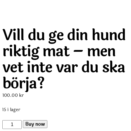
Vill du ge din hund
riktig mat – men
vet inte var du ska
börja?
100.00
kr
15 i lager
Vill
Buy now
du