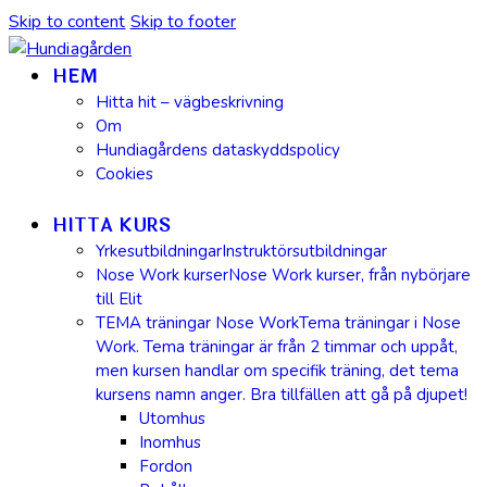
Skip to content
Skip to footer
HEM
Hitta hit – vägbeskrivning
Om
Hundiagårdens dataskyddspolicy
Cookies
HITTA KURS
Yrkesutbildningar
Instruktörsutbildningar
Nose Work kurser
Nose Work kurser, från nybörjare
till Elit
TEMA träningar Nose Work
Tema träningar i Nose
Work. Tema träningar är från 2 timmar och uppåt,
men kursen handlar om specifik träning, det tema
kursens namn anger. Bra tillfällen att gå på djupet!
Utomhus
Inomhus
Fordon