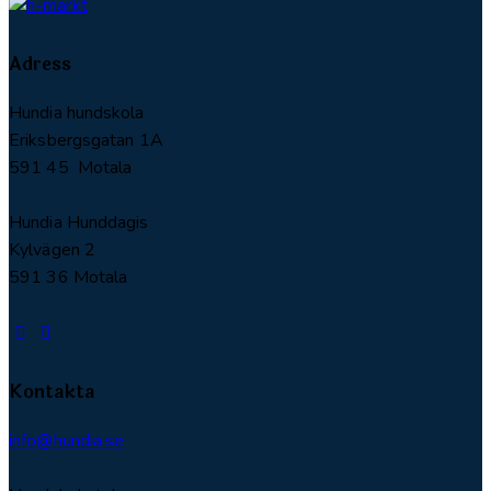
Adress
Hundia hundskola
Eriksbergsgatan 1A
591 45 Motala
Hundia Hunddagis
Kylvägen 2
591 36 Motala
Kontakta
info@hundia.se