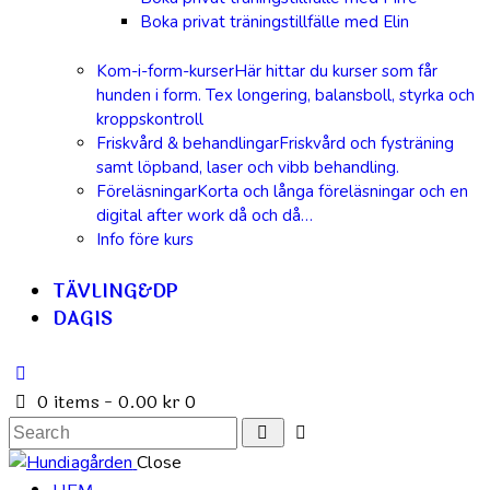
Boka privat träningstillfälle med Elin
Kom-i-form-kurser
Här hittar du kurser som får
hunden i form. Tex longering, balansboll, styrka och
kroppskontroll
Friskvård & behandlingar
Friskvård och fysträning
samt löpband, laser och vibb behandling.
Föreläsningar
Korta och långa föreläsningar och en
digital after work då och då…
Info före kurs
TÄVLING&DP
DAGIS
0 items
-
0.00 kr
0
Close