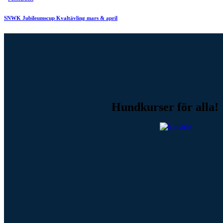
SNWK Jubileumscup Kvaltävling mars & april
Hundkurser för alla!