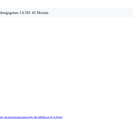
sbergsgatan 1A 591 45 Motala
g, det tema kursens namn anger. Bra tillfällen att gå på djupet!