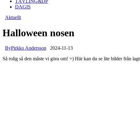
TÄVLING&DP
DAGIS
Aktuellt
Halloween nosen
By
Pirkko Andersson
2024-11-13
Så rolig så den måste vi göra om! =) Här kan du se lite bilder från lag