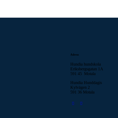
Adress
Hundia hundskola
Eriksbergsgatan 1A
591 45 Motala
Hundia Hunddagis
Kylvägen 2
591 36 Motala