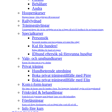
Behållare
Andra
Hooperskurser
Hoopers kurser, från nybörjare till avancerad
Rallylydnad
Träningstävlingar
Träningstävlingar där du har möjlighet att se hur ni ligger till och få feedback för att fortsatt träning.
Specialkurser
Personsök
Personsök inomhus som kurragömma och minst lika roligt!
Kul för hunden!
Roliga tillfällen för hund och ägare
IDhund eftersök på försvunna husdjur
Valp- och unghundkurser
Kurser för dom som är nya i skolan
Privat träning
Hundbeteende utredning
Boka privat träningstillfälle med Pirre
Boka privat träningstillfälle med Elin
Kom-i-form-kurser
Här hittar du kurser som får hunden i form. Tex longering, balansboll, styrka och kroppskontroll
Friskvård & behandlingar
Friskvård och fysträning samt löpband, laser och vibb behandling.
Föreläsningar
Korta och långa föreläsningar och en digital after work då och då…
Info före kurs