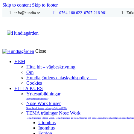
Skip to content
Skip to footer
info@hundia.se
0764-160 622
0707-216 961
Erik
Close
HEM
Hitta hit – vägbeskrivning
Om
Hundiagårdens dataskyddspolicy
Cookies
HITTA KURS
Yrkesutbildningar
Instruktörsutbildningar
Nose Work kurser
Nose Work kurser, från nybörjare till Elit
TEMA träningar Nose Work
Tema träningar i Nose Work. Tema träningar är från 2 timmar och uppåt, men kursen handlar om specifik tränin
Utomhus
Inomhus
Fordon