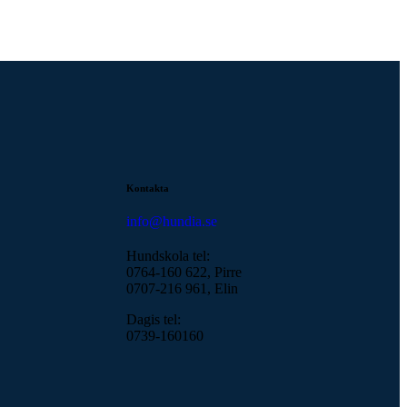
Kontakta
info@hundia.se
Hundskola tel:
0764-160 622, Pirre
0707-216 961, Elin
Dagis tel:
0739-160160