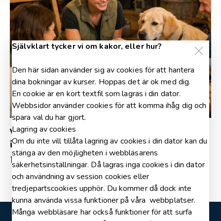
Självklart tycker vi om kakor, eller hur?
Den här sidan använder sig av cookies för att hantera
dina bokningar av kurser. Hoppas det är ok med dig.
En cookie är en kort textfil som lagras i din dator.
Webbsidor använder cookies för att komma ihåg dig och
spara val du har gjort.
Lagring av cookies
Vill du ge din hund riktig mat – men vet
Om du inte vill tillåta lagring av cookies i din dator kan du
inte var du ska börja?
stänga av den möjligheten i webbläsarens
100.00
kr
säkerhetsinställningar. Då lagras inga cookies i din dator
och användning av session cookies eller
tredjepartscookies upphör. Du kommer då dock inte
kunna använda vissa funktioner på våra webbplatser.
Många webbläsare har också funktioner för att surfa