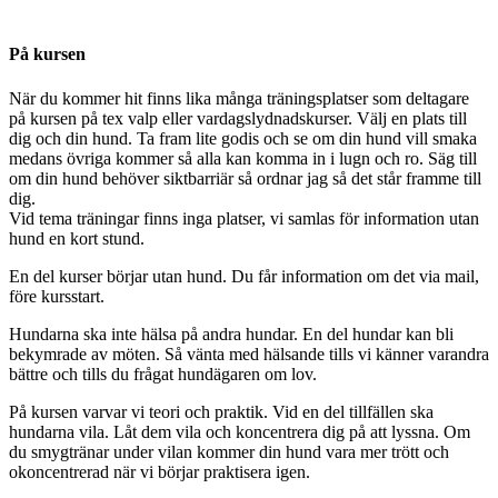
På kursen
När du kommer hit finns lika många träningsplatser som deltagare
på kursen på tex valp eller vardagslydnadskurser. Välj en plats till
dig och din hund. Ta fram lite godis och se om din hund vill smaka
medans övriga kommer så alla kan komma in i lugn och ro. Säg till
om din hund behöver siktbarriär så ordnar jag så det står framme till
dig.
Vid tema träningar finns inga platser, vi samlas för information utan
hund en kort stund.
En del kurser börjar utan hund. Du får information om det via mail,
före kursstart.
Hundarna ska inte hälsa på andra hundar. En del hundar kan bli
bekymrade av möten. Så vänta med hälsande tills vi känner varandra
bättre och tills du frågat hundägaren om lov.
På kursen varvar vi teori och praktik. Vid en del tillfällen ska
hundarna vila. Låt dem vila och koncentrera dig på att lyssna. Om
du smygtränar under vilan kommer din hund vara mer trött och
okoncentrerad när vi börjar praktisera igen.