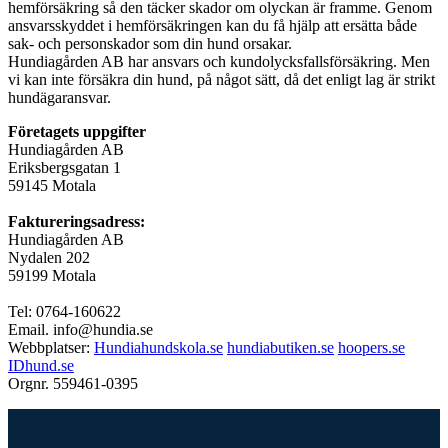
hemförsäkring så den täcker skador om olyckan är framme. Genom
ansvarsskyddet i hemförsäkringen kan du få hjälp att ersätta både
sak- och personskador som din hund orsakar.
Hundiagården AB har ansvars och kundolycksfallsförsäkring. Men
vi kan inte försäkra din hund, på något sätt, då det enligt lag är strikt
hundägaransvar.
Företagets uppgifter
Hundiagården AB
Eriksbergsgatan 1
59145 Motala
Faktureringsadress:
Hundiagården AB
Nydalen 202
59199 Motala
Tel: 0764-160622
Email. info@hundia.se
Webbplatser:
Hundiahundskola.se
hundiabutiken.se
hoopers.se
IDhund.se
Orgnr. 559461-0395