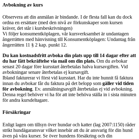
Avbokning av kurs
Observera att din anmälan är bindande. I de flesta fall kan du dock
ordna en ersättare (med den nivå av förkunskaper som kursen
kräver, det står i kursbeskrivningen)
Vi följer konsumentköplagen, vår kursverksamhet är undantagen
ångerrätten med hänvisning till Konsumentköplagen: Undantag från
ångerrätten 11 § 2 kap. punkt 12.
Du kan kostnadsfritt avboka din plats upp till 14 dagar efter att
du har fått bekräftelse via mail om din plats.
Om du avbokar
senast 20 dagar före kursstart återbetalas halva kursavgiften. Vid
avbokningar senare återbetalas ej kursavgift.
Ibland fakturerar vi först vid kursstart. Har du inte hunnit få faktura
innan du avbokar får du faktura på det belopp som
gäller vid tiden
för avbokning
. Ev. anmälningsavgift återbetalas ej vid avbokning.
Denna regel behöver vi ha för att inte behöva ställa in i sista minuten
för andra kursdeltagare.
Försäkringar
Enligt lagen om tillsyn över hundar och katter (lag 2007:1150) råder
strikt hundägaransvar vilket innebär att du är ansvarig för din hund
även på våra kurser. Se över hundens försäkring och din