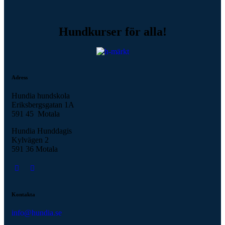
Hundkurser för alla!
Adress
Hundia hundskola
Eriksbergsgatan 1A
591 45 Motala
Hundia Hunddagis
Kylvägen 2
591 36 Motala
Kontakta
info@hundia.se