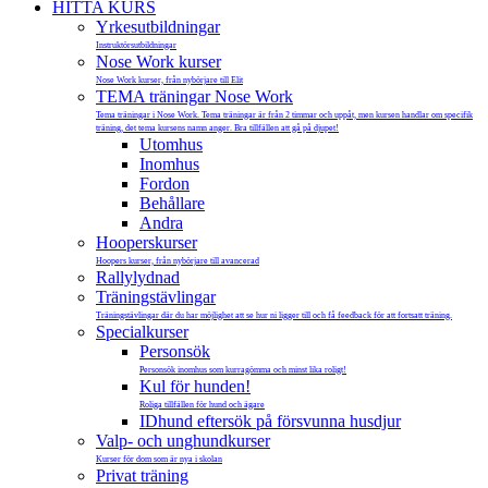
HITTA KURS
Yrkesutbildningar
Instruktörsutbildningar
Nose Work kurser
Nose Work kurser, från nybörjare till Elit
TEMA träningar Nose Work
Tema träningar i Nose Work. Tema träningar är från 2 timmar och uppåt, men kursen handlar om specifik
träning, det tema kursens namn anger. Bra tillfällen att gå på djupet!
Utomhus
Inomhus
Fordon
Behållare
Andra
Hooperskurser
Hoopers kurser, från nybörjare till avancerad
Rallylydnad
Träningstävlingar
Träningstävlingar där du har möjlighet att se hur ni ligger till och få feedback för att fortsatt träning.
Specialkurser
Personsök
Personsök inomhus som kurragömma och minst lika roligt!
Kul för hunden!
Roliga tillfällen för hund och ägare
IDhund eftersök på försvunna husdjur
Valp- och unghundkurser
Kurser för dom som är nya i skolan
Privat träning