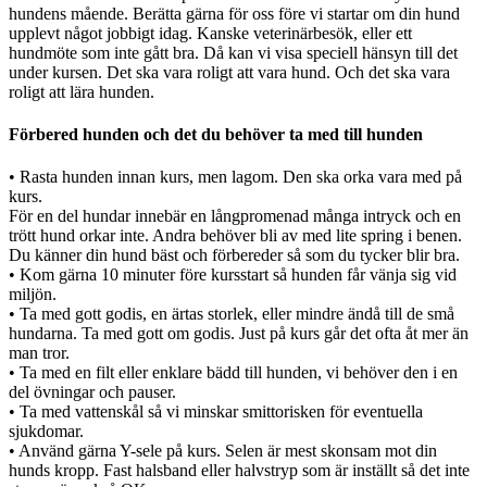
hundens mående. Berätta gärna för oss före vi startar om din hund
upplevt något jobbigt idag. Kanske veterinärbesök, eller ett
hundmöte som inte gått bra. Då kan vi visa speciell hänsyn till det
under kursen. Det ska vara roligt att vara hund. Och det ska vara
roligt att lära hunden.
Förbered hunden och det du behöver ta med till hunden
• Rasta hunden innan kurs, men lagom. Den ska orka vara med på
kurs.
För en del hundar innebär en långpromenad många intryck och en
trött hund orkar inte. Andra behöver bli av med lite spring i benen.
Du känner din hund bäst och förbereder så som du tycker blir bra.
• Kom gärna 10 minuter före kursstart så hunden får vänja sig vid
miljön.
• Ta med gott godis, en ärtas storlek, eller mindre ändå till de små
hundarna. Ta med gott om godis. Just på kurs går det ofta åt mer än
man tror.
• Ta med en filt eller enklare bädd till hunden, vi behöver den i en
del övningar och pauser.
• Ta med vattenskål så vi minskar smittorisken för eventuella
sjukdomar.
• Använd gärna Y-sele på kurs. Selen är mest skonsam mot din
hunds kropp. Fast halsband eller halvstryp som är inställt så det inte