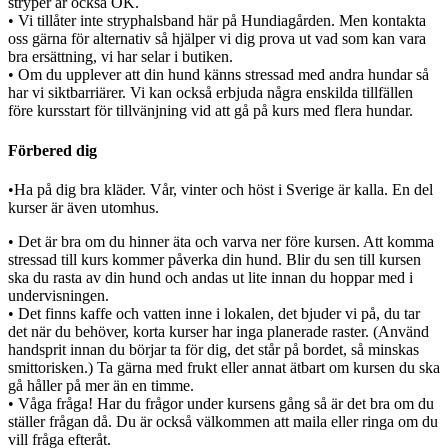
stryper är också OK.
• Vi tillåter inte stryphalsband här på Hundiagården. Men kontakta
oss gärna för alternativ så hjälper vi dig prova ut vad som kan vara
bra ersättning, vi har selar i butiken.
• Om du upplever att din hund känns stressad med andra hundar så
har vi siktbarriärer. Vi kan också erbjuda några enskilda tillfällen
före kursstart för tillvänjning vid att gå på kurs med flera hundar.
Förbered dig
•Ha på dig bra kläder. Vår, vinter och höst i Sverige är kalla. En del
kurser är även utomhus.
• Det är bra om du hinner äta och varva ner före kursen. Att komma
stressad till kurs kommer påverka din hund. Blir du sen till kursen
ska du rasta av din hund och andas ut lite innan du hoppar med i
undervisningen.
• Det finns kaffe och vatten inne i lokalen, det bjuder vi på, du tar
det när du behöver, korta kurser har inga planerade raster. (Använd
handsprit innan du börjar ta för dig, det står på bordet, så minskas
smittorisken.) Ta gärna med frukt eller annat ätbart om kursen du ska
gå håller på mer än en timme.
• Våga fråga! Har du frågor under kursens gång så är det bra om du
ställer frågan då. Du är också välkommen att maila eller ringa om du
vill fråga efteråt.