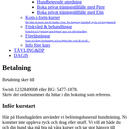
Hundbeteende utredning
Boka privat träningstillfälle med Pirre
Boka privat träningstillfälle med Elin
Kom-i-form-kurser
Här hittar du kurser som får hunden i form. Tex longering, balansboll, styrka och kroppskontroll
Friskvård & behandlingar
Friskvård och fysträning samt löpband, laser och vibb behandling.
Föreläsningar
Korta och långa föreläsningar och en digital after work då och då…
Info före kurs
TÄVLING&DP
DAGIS
Betalning
Betalning sker till
Swish 1232849008 eller BG: 5477-1878.
Skriv det ordernummer du hittar i din bokning som referens.
Inför kurstart
Här på Hundiagården använder vi belöningsbaserad hundträning. Ni
kommer inte uppleva ryck och drag eller straff. Vi vill att både du
och din hund ska må bra på våra kurser och tar stor hänsyn till