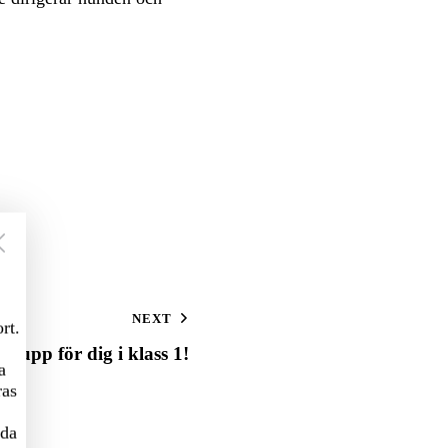
NEXT
rt.
rupp för dig i klass 1!
a
ras
nda