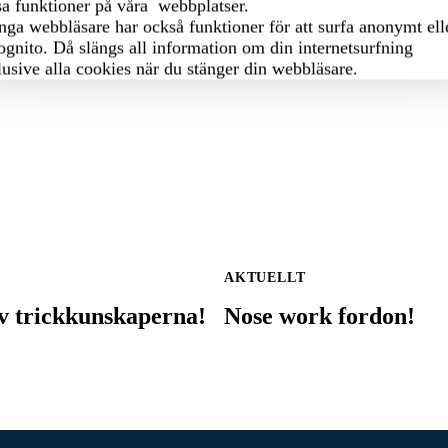
sa funktioner på våra webbplatser.
önsson
ga webbläsare har också funktioner för att surfa anonymt ell
ognito. Då slängs all information om din internetsurfning
FATTAREN
lusive alla cookies när du stänger din webbläsare.
AKTUELLT
v trickkunskaperna!
Nose work fordon!