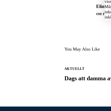
vis
Elin J
Mån
ink
OM FÖR
ink
You May Also Like
AKTUELLT
Dags att damma a