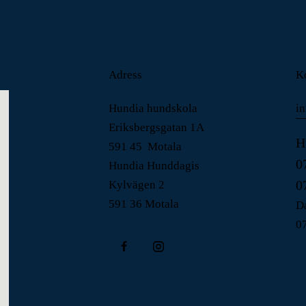
Adress
K
Hundia hundskola
i
Eriksbergsgatan 1A
H
591 45 Motala
0
Hundia Hunddagis
0
Kylvägen 2
591 36 Motala
Da
0