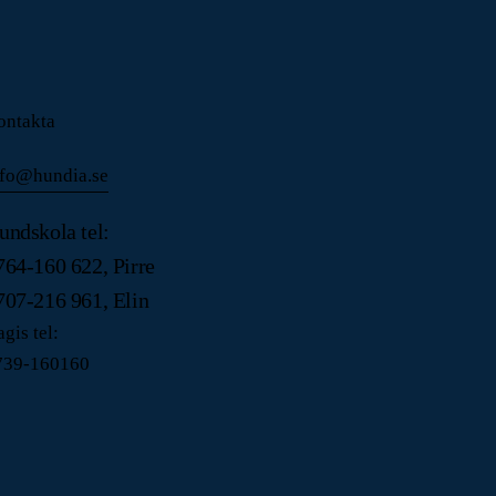
ontakta
nfo@hundia.se
undskola tel:
764-160 622, Pirre
707-216 961, Elin
gis tel:
739-160160