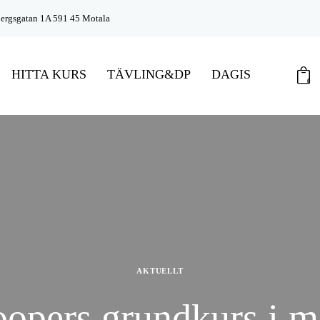
bergsgatan 1A 591 45 Motala
HITTA KURS
TÄVLING&DP
DAGIS
0
AKTUELLT
opers grundkurs i m