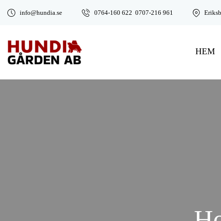
info@hundia.se
0764-160 622
0707-216 961
Eriks
HEM
Ho