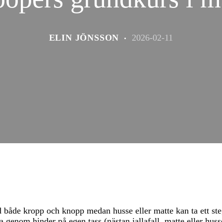
ELIN JÖNSSON
2026-02-11
både kropp och knopp medan husse eller matte kan ta ett steg
a genom hinder på egen tass (nästan iallafall, matte eller hus