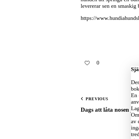
levererar sen en smaskig 
https://www.hundiahundsk
0
Sjä
Den
bok
En 
PREVIOUS
anv
Lag
Dags att låta nosen jo
Om 
av 
ing
tre