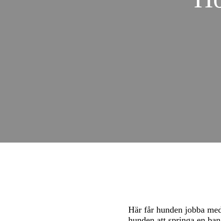
Här får hunden jobba med 
hunden att springa en ban