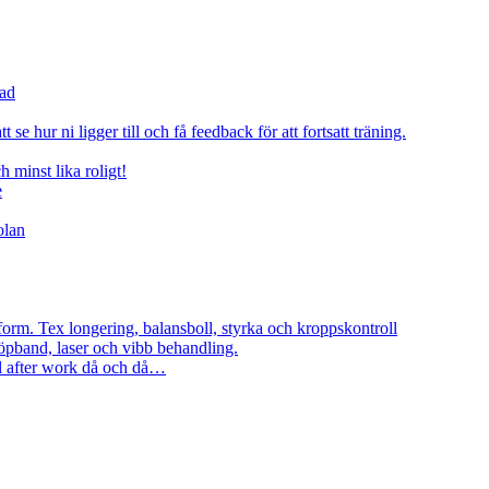
rad
 se hur ni ligger till och få feedback för att fortsatt träning.
minst lika roligt!
e
olan
form. Tex longering, balansboll, styrka och kroppskontroll
löpband, laser och vibb behandling.
al after work då och då…