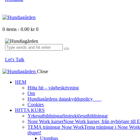
0 items
-
0.00 kr
0
Let's Talk
Close
HEM
Hitta hit – vägbeskrivning
Om
Hundiagårdens dataskyddspolicy
Cookies
HITTA KURS
Yrkesutbildningar
Instruktörsutbildningar
Nose Work kurser
Nose Work kurser, från nybörjare till El
TEMA träningar Nose Work
Tema träningar i Nose Work. 
djupet!
Utomhus