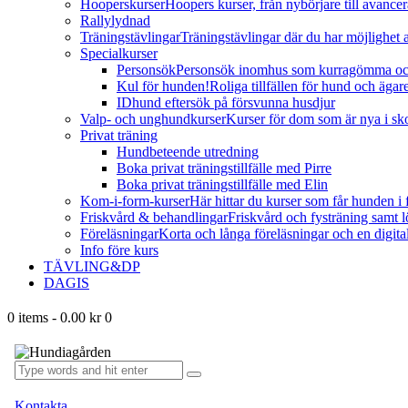
Hooperskurser
Hoopers kurser, från nybörjare till avance
Rallylydnad
Träningstävlingar
Träningstävlingar där du har möjlighet att
Specialkurser
Personsök
Personsök inomhus som kurragömma och 
Kul för hunden!
Roliga tillfällen för hund och ägar
IDhund eftersök på försvunna husdjur
Valp- och unghundkurser
Kurser för dom som är nya i sk
Privat träning
Hundbeteende utredning
Boka privat träningstillfälle med Pirre
Boka privat träningstillfälle med Elin
Kom-i-form-kurser
Här hittar du kurser som får hunden i 
Friskvård & behandlingar
Friskvård och fysträning samt 
Föreläsningar
Korta och långa föreläsningar och en digit
Info före kurs
TÄVLING&DP
DAGIS
0 items
-
0.00 kr
0
Kontakta