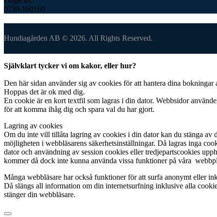
Dagis tel:
0739-160160
Hundiagården AB © 2026. All Rights Reserved.
Självklart tycker vi om kakor, eller hur?
Den här sidan använder sig av cookies för att hantera dina bokningar 
Hoppas det är ok med dig.
En cookie är en kort textfil som lagras i din dator. Webbsidor använde
för att komma ihåg dig och spara val du har gjort.
Lagring av cookies
Om du inte vill tillåta lagring av cookies i din dator kan du stänga av 
möjligheten i webbläsarens säkerhetsinställningar. Då lagras inga cook
dator och användning av session cookies eller tredjepartscookies upp
kommer då dock inte kunna använda vissa funktioner på våra webbpl
Många webbläsare har också funktioner för att surfa anonymt eller in
Då slängs all information om din internetsurfning inklusive alla cooki
stänger din webbläsare.