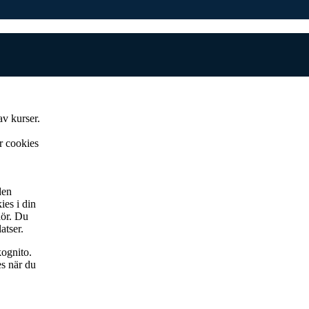
av kurser.
r cookies
den
ies i din
hör. Du
atser.
kognito.
es när du