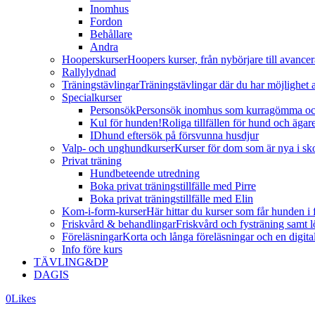
Inomhus
Fordon
Behållare
Andra
Hooperskurser
Hoopers kurser, från nybörjare till avance
Rallylydnad
Träningstävlingar
Träningstävlingar där du har möjlighet att
Specialkurser
Personsök
Personsök inomhus som kurragömma och 
Kul för hunden!
Roliga tillfällen för hund och ägar
IDhund eftersök på försvunna husdjur
Valp- och unghundkurser
Kurser för dom som är nya i sk
Privat träning
Hundbeteende utredning
Boka privat träningstillfälle med Pirre
Boka privat träningstillfälle med Elin
Kom-i-form-kurser
Här hittar du kurser som får hunden i 
Friskvård & behandlingar
Friskvård och fysträning samt 
Föreläsningar
Korta och långa föreläsningar och en digit
Info före kurs
TÄVLING&DP
DAGIS
0
Likes