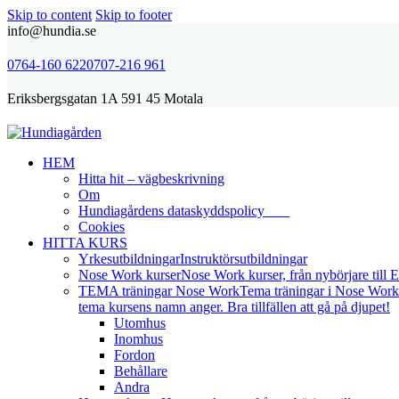
Skip to content
Skip to footer
info@hundia.se
0764-160 622
0707-216 961
Eriksbergsgatan 1A 591 45 Motala
HEM
Hitta hit – vägbeskrivning
Om
Hundiagårdens dataskyddspolicy
Cookies
HITTA KURS
Yrkesutbildningar
Instruktörsutbildningar
Nose Work kurser
Nose Work kurser, från nybörjare till El
TEMA träningar Nose Work
Tema träningar i Nose Work.
tema kursens namn anger. Bra tillfällen att gå på djupet!
Utomhus
Inomhus
Fordon
Behållare
Andra