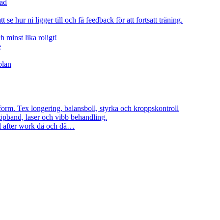
rad
 se hur ni ligger till och få feedback för att fortsatt träning.
minst lika roligt!
e
olan
form. Tex longering, balansboll, styrka och kroppskontroll
löpband, laser och vibb behandling.
al after work då och då…