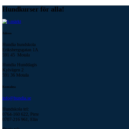
Hundkurser för alla!
Adress
Hundia hundskola
Eriksbergsgatan 1A
591 45 Motala
Hundia Hunddagis
Kylvägen 2
591 36 Motala
Kontakta
info@hundia.se
Hundskola tel:
0764-160 622, Pirre
0707-216 961, Elin