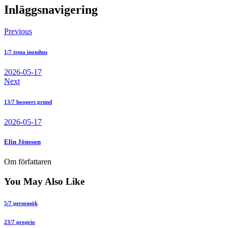
Inläggsnavigering
Previous
1/7 tema inomhus
2026-05-17
Next
13/7 hoopers grund
2026-05-17
Elin Jönsson
Om författaren
You May Also Like
5/7 personsök
23/7 proprio