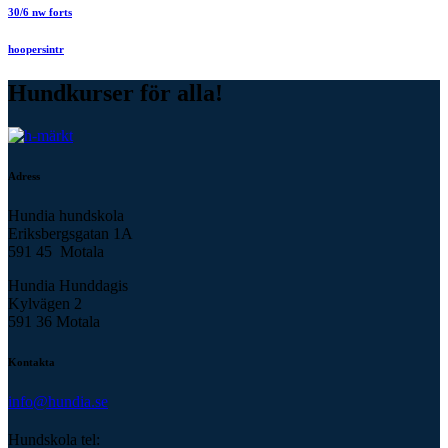
30/6 nw forts
hoopersintr
Hundkurser för alla!
Adress
Hundia hundskola
Eriksbergsgatan 1A
591 45 Motala
Hundia Hunddagis
Kylvägen 2
591 36 Motala
Kontakta
info@hundia.se
Hundskola tel: