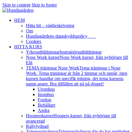
Skip to content
Skip to footer
HEM
Hitta hit – vägbeskrivning
Om
Hundiagårdens dataskyddspolicy
Cookies
HITTA KURS
Yrkesutbildningar
Instruktörsutbildningar
Nose Work kurser
Nose Work kurser, från nybörjare till
Elit
TEMA träningar Nose Work
Tema träningar i Nose
Work. Tema träningar är från 2 timmar och uppåt, men
kursen handlar om specifik träning, det tema kursens
namn anger. Bra tillfällen att gå på djupet!
Utomhus
Inomhus
Fordon
Behållare
Andra
Hooperskurser
Hoopers kurser, från nybörjare till
avancerad
Rallylydnad
Träningstävlingar
Träningstävlingar där du har möjlighet