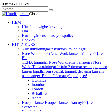
0 items
-
0.00 kr
0
Close
HEM
Hitta hit – vägbeskrivning
Om
Hundiagårdens dataskyddspolicy
Cookies
HITTA KURS
Yrkesutbildningar
Instruktörsutbildningar
Nose Work kurser
Nose Work kurser, från nybörjare till
Elit
TEMA träningar Nose Work
Tema träningar i Nose
Work. Tema träningar är från 2 timmar och uppåt, men
kursen handlar om specifik träning, det tema kursens
namn anger. Bra tillfällen att gå på djupet!
Utomhus
Inomhus
Fordon
Behållare
Andra
Hooperskurser
Hoopers kurser, från nybörjare till
avancerad