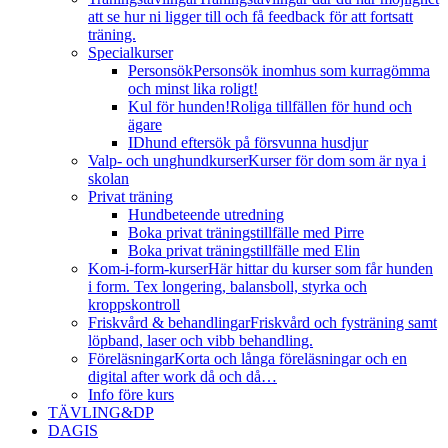
att se hur ni ligger till och få feedback för att fortsatt
träning.
Specialkurser
Personsök
Personsök inomhus som kurragömma
och minst lika roligt!
Kul för hunden!
Roliga tillfällen för hund och
ägare
IDhund eftersök på försvunna husdjur
Valp- och unghundkurser
Kurser för dom som är nya i
skolan
Privat träning
Hundbeteende utredning
Boka privat träningstillfälle med Pirre
Boka privat träningstillfälle med Elin
Kom-i-form-kurser
Här hittar du kurser som får hunden
i form. Tex longering, balansboll, styrka och
kroppskontroll
Friskvård & behandlingar
Friskvård och fysträning samt
löpband, laser och vibb behandling.
Föreläsningar
Korta och långa föreläsningar och en
digital after work då och då…
Info före kurs
TÄVLING&DP
DAGIS