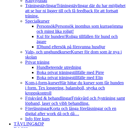
Rallylydnad
Träningstävlingar
Träningstävlingar där du har möjlighet
att se hur ni ligger till och få feedback för att fortsatt
träning.
Specialkurser
Personsök
Personsök inomhus som kurragömma
och minst lika roligt!
Kul för hunden!
Roliga tillfällen för hund och
ägare
IDhund eftersök på försvunna husdjur
Valp- och unghundkurser
Kurser för dom som är nya i
skolan
Privat träning
Hundbeteende utredning
Boka privat träningstillfälle med Pirre
Boka privat träningstillfälle med Elin
Kom-i-form-kurser
Här hittar du kurser som får hunden
i form. Tex longering, balansboll, styrka och
kroppskontroll
Friskvård & behandlingar
Friskvård och fysträning samt
löpband, laser och vibb behandling.
Föreläsningar
Korta och långa föreläsningar och en
digital after work då och då…
Info före kurs
TÄVLING&DP