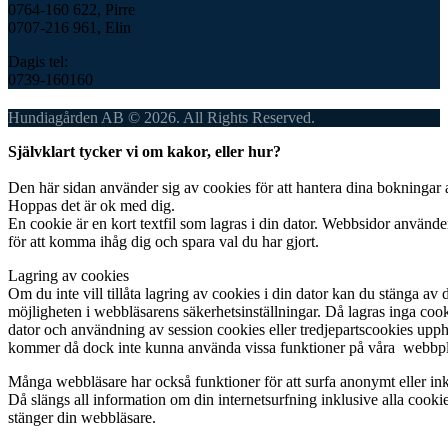
0764-160 622, Pirre
0707-216 961, Elin
Dagis tel:
0739-160160
Hundiagården AB © 2026. All Rights Reserved.
Självklart tycker vi om kakor, eller hur?
Den här sidan använder sig av cookies för att hantera dina bokningar 
Hoppas det är ok med dig.
En cookie är en kort textfil som lagras i din dator. Webbsidor använde
för att komma ihåg dig och spara val du har gjort.
Lagring av cookies
Om du inte vill tillåta lagring av cookies i din dator kan du stänga av 
möjligheten i webbläsarens säkerhetsinställningar. Då lagras inga cook
dator och användning av session cookies eller tredjepartscookies upp
kommer då dock inte kunna använda vissa funktioner på våra webbpl
Många webbläsare har också funktioner för att surfa anonymt eller in
Då slängs all information om din internetsurfning inklusive alla cooki
stänger din webbläsare.