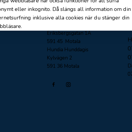
ga webbläsare har också funktioner för att surfa
la!
nymt eller inkognito. Då slängs all information om din
Adress
K
ernetsurfning inklusive alla cookies när du stänger din
Hundia hundskola
i
bbläsare.
Eriksbergsgatan 1A
H
591 45 Motala
0
Hundia Hunddagis
0
Kylvägen 2
Da
591 36 Motala
0