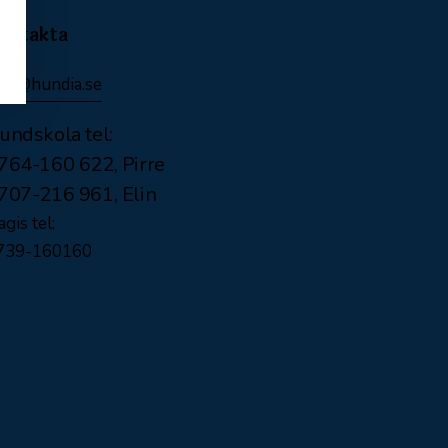
ontakta
nfo@hundia.se
undskola tel:
764-160 622, Pirre
707-216 961, Elin
gis tel:
739-160160