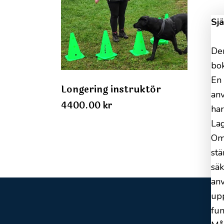
Sjä
Den
bok
En 
Longering instruktör
anv
4400.00
kr
har
Lag
Om 
st
säk
anv
up
fun