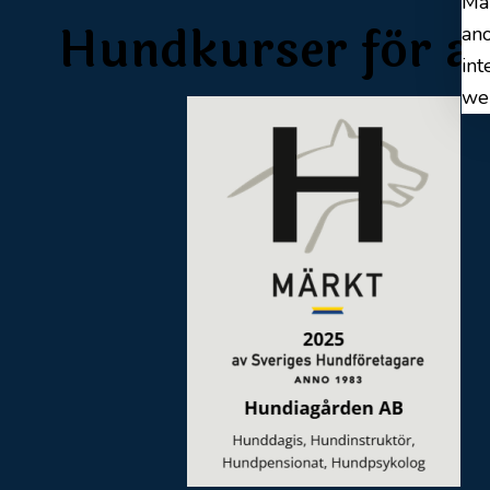
Mån
Hundkurser för al
ano
int
we