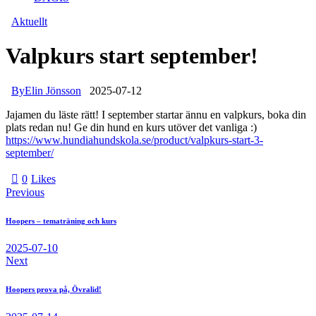
Aktuellt
Valpkurs start september!
By
Elin Jönsson
2025-07-12
Jajamen du läste rätt! I september startar ännu en valpkurs, boka din
plats redan nu! Ge din hund en kurs utöver det vanliga :)
https://www.hundiahundskola.se/product/valpkurs-start-3-
september/
0
Likes
Previous
Hoopers – tematräning och kurs
2025-07-10
Next
Hoopers prova på, Övralid!