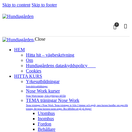
Skip to content
Skip to footer
0
Close
HEM
Hitta hit – vägbeskrivning
Om
Hundiagårdens dataskyddspolicy
Cookies
HITTA KURS
Yrkesutbildningar
Instruktörsutbildningar
Nose Work kurser
Nose Work kurser, från nybörjare till Elit
TEMA träningar Nose Work
Tema träningar i Nose Work. Tema träningar är från 2 timmar och uppåt, men kursen handlar om specifik
träning, det tema kursens namn anger. Bra tillfällen att gå på djupet!
Utomhus
Inomhus
Fordon
Behållare