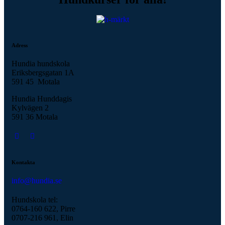
Adress
Hundia hundskola
Eriksbergsgatan 1A
591 45 Motala
Hundia Hunddagis
Kylvägen 2
591 36 Motala
Kontakta
info@hundia.se
Hundskola tel:
0764-160 622, Pirre
0707-216 961, Elin