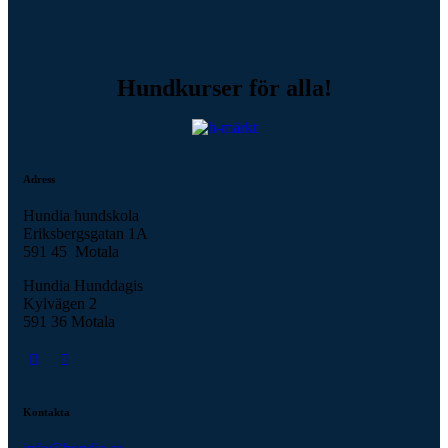
Hundkurser för alla!
Adress
Hundia hundskola
Eriksbergsgatan 1A
591 45 Motala
Hundia Hunddagis
Kylvägen 2
591 36 Motala
Kontakta