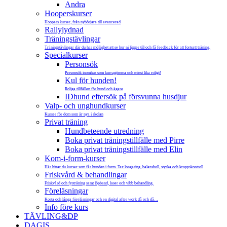
Andra
Hooperskurser
Hoopers kurser, från nybörjare till avancerad
Rallylydnad
Träningstävlingar
Träningstävlingar där du har möjlighet att se hur ni ligger till och få feedback för att fortsatt träning.
Specialkurser
Personsök
Personsök inomhus som kurragömma och minst lika roligt!
Kul för hunden!
Roliga tillfällen för hund och ägare
IDhund eftersök på försvunna husdjur
Valp- och unghundkurser
Kurser för dom som är nya i skolan
Privat träning
Hundbeteende utredning
Boka privat träningstillfälle med Pirre
Boka privat träningstillfälle med Elin
Kom-i-form-kurser
Här hittar du kurser som får hunden i form. Tex longering, balansboll, styrka och kroppskontroll
Friskvård & behandlingar
Friskvård och fysträning samt löpband, laser och vibb behandling.
Föreläsningar
Korta och långa föreläsningar och en digital after work då och då…
Info före kurs
TÄVLING&DP
DAGIS