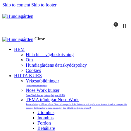
Skip to content
Skip to footer
0
Close
HEM
Hitta hit – vägbeskrivning
Om
Hundiagårdens dataskyddspolicy
Cookies
HITTA KURS
Yrkesutbildningar
Instruktörsutbildningar
Nose Work kurser
Nose Work kurser, från nybörjare till Elit
TEMA träningar Nose Work
Tema träningar i Nose Work. Tema träningar är från 2 timmar och uppåt, men kursen handlar om specifik
träning, det tema kursens namn anger. Bra tillfällen att gå på djupet!
Utomhus
Inomhus
Fordon
Behållare