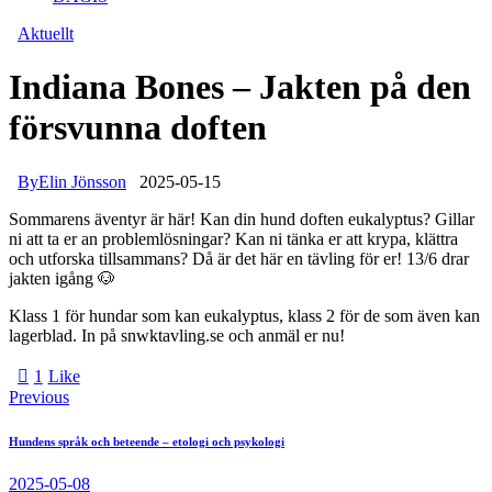
Aktuellt
Indiana Bones – Jakten på den
försvunna doften
By
Elin Jönsson
2025-05-15
Sommarens äventyr är här! Kan din hund doften eukalyptus? Gillar
ni att ta er an problemlösningar? Kan ni tänka er att krypa, klättra
och utforska tillsammans? Då är det här en tävling för er! 13/6 drar
jakten igång 🐶
Klass 1 för hundar som kan eukalyptus, klass 2 för de som även kan
lagerblad. In på snwktavling.se och anmäl er nu!
1
Like
Previous
Hundens språk och beteende – etologi och psykologi
2025-05-08